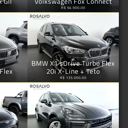
 GII
Volkswagen Fox Connect
R$ 64.900,00
BMW X1 sDrive Turbo Flex
 Flex
20i X-Line + Teto
R$ 135.000,00