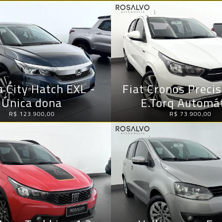
 City Hatch EXL -
Fiat Cronos Precis
Única dona
E.Torq Automá
R$ 123.900,00
R$ 73.900,00