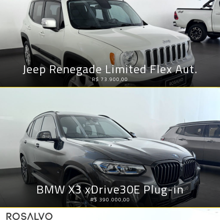
Jeep Renegade Limited Flex Aut.
R$ 73.900,00
BMW X3 xDrive30E Plug-in
R$ 390.000,00